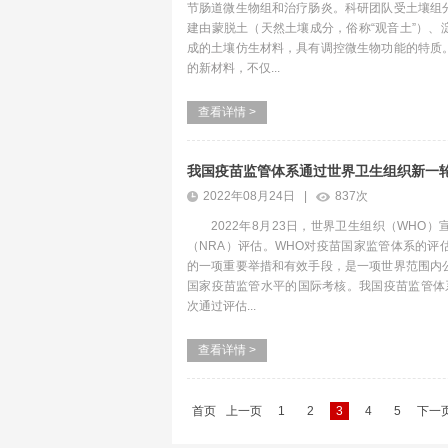
节肠道微生物组和治疗肠炎。科研团队受土壤组
建由蒙脱土（天然土壤成分，俗称“观音土”）、
成的土壤仿生材料，具有调控微生物功能的特质
的新材料，不仅...
查看详情 >
我国疫苗监管体系通过世界卫生组织新一
2022年08月24日 |
837次
2022年8月23日，世界卫生组织（WHO
（NRA）评估。WHO对疫苗国家监管体系的评
的一项重要举措和有效手段，是一项世界范围内
国家疫苗监管水平的国际考核。我国疫苗监管体系已
次通过评估...
查看详情 >
首页
上一页
1
2
3
4
5
下一