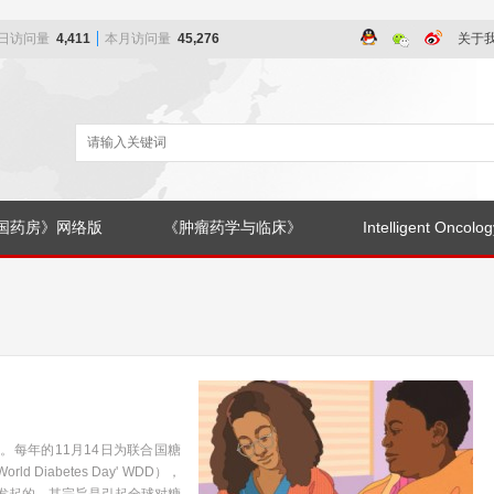
日访问量
4,411
本月访问量
45,276
关于
国药房》网络版
《肿瘤药学与临床》
Intelligent Oncolog
。每年的11月14日为联合国糖
iabetes Day' WDD），