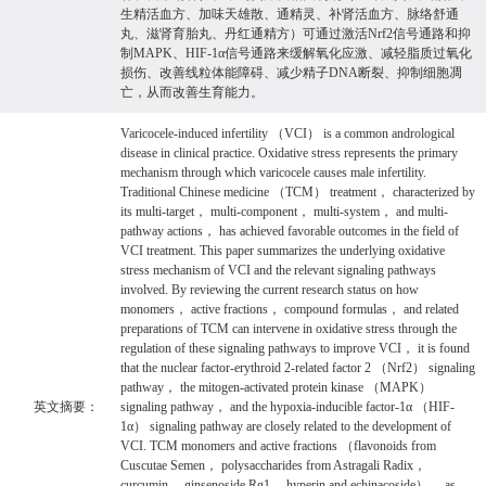
生精活血方、加味天雄散、通精灵、补肾活血方、脉络舒通
丸、滋肾育胎丸、丹红通精方）可通过激活Nrf2信号通路和抑
制MAPK、HIF-1α信号通路来缓解氧化应激、减轻脂质过氧化
损伤、改善线粒体能障碍、减少精子DNA断裂、抑制细胞凋
亡，从而改善生育能力。
Varicocele-induced infertility （VCI） is a common andrological
disease in clinical practice. Oxidative stress represents the primary
mechanism through which varicocele causes male infertility.
Traditional Chinese medicine （TCM） treatment， characterized by
its multi-target， multi-component， multi-system， and multi-
pathway actions， has achieved favorable outcomes in the field of
VCI treatment. This paper summarizes the underlying oxidative
stress mechanism of VCI and the relevant signaling pathways
involved. By reviewing the current research status on how
monomers， active fractions， compound formulas， and related
preparations of TCM can intervene in oxidative stress through the
regulation of these signaling pathways to improve VCI， it is found
that the nuclear factor-erythroid 2-related factor 2 （Nrf2） signaling
pathway， the mitogen-activated protein kinase （MAPK）
英文摘要：
signaling pathway， and the hypoxia-inducible factor-1α （HIF-
1α） signaling pathway are closely related to the development of
VCI. TCM monomers and active fractions （flavonoids from
Cuscutae Semen， polysaccharides from Astragali Radix，
curcumin， ginsenoside Rg1， hyperin and echinacoside）， as