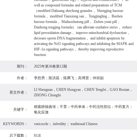
well as compound formulas and related preparations of TCM
（modified Dahuang zhechong granules， Shengjing huoxue
formula， modified Tianxiong san， Tongjingling， Bushen
huoxue formula， Mailuoshutong pill， Zishen yutai pill，
Danhong tongjing formula） can alleviate oxidative stress， reduce
lipid peroxidation damage， improve mitochondrial dysfunction，
decrease sperm DNA fragmentation， and inhibit apoptosis by
activating the Nrf2 signaling pathways and inhibiting the MAPK and
HIF-1α signaling pathways， thereby improving reproductive
function.
期刊：
2025年第36卷第12期
作者：
李胜男；陈洪延；陈腾飞；高博贤；仲崇副
LI Shengnan，CHEN Hongyan，CHEN Tengfei，GAO Boxian，
英文作者：
ZHONG Chongfu
精索静脉曲张；不育；中药单体；中药活性部位；中药复方；
关键字：
氧化应激
KEYWORDS：
varicocele； infertility； traditional Chinese
总下载数：
81次