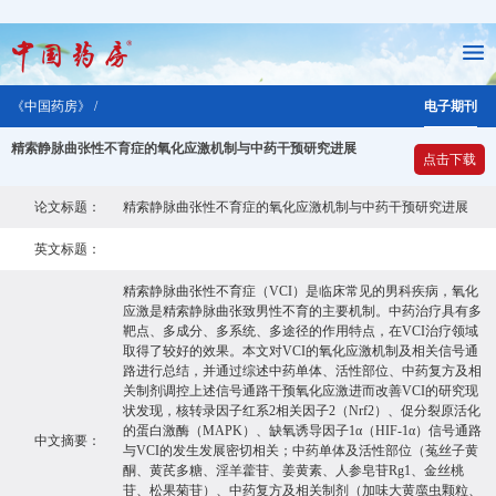
《中国药房》 /
电子期刊
精索静脉曲张性不育症的氧化应激机制与中药干预研究进展
点击下载
论文标题：
精索静脉曲张性不育症的氧化应激机制与中药干预研究进展
英文标题：
精索静脉曲张性不育症（VCI）是临床常见的男科疾病，氧化
应激是精索静脉曲张致男性不育的主要机制。中药治疗具有多
靶点、多成分、多系统、多途径的作用特点，在VCI治疗领域
取得了较好的效果。本文对VCI的氧化应激机制及相关信号通
路进行总结，并通过综述中药单体、活性部位、中药复方及相
关制剂调控上述信号通路干预氧化应激进而改善VCI的研究现
状发现，核转录因子红系2相关因子2（Nrf2）、促分裂原活化
的蛋白激酶（MAPK）、缺氧诱导因子1α（HIF-1α）信号通路
中文摘要：
与VCI的发生发展密切相关；中药单体及活性部位（菟丝子黄
酮、黄芪多糖、淫羊藿苷、姜黄素、人参皂苷Rg1、金丝桃
苷、松果菊苷）、中药复方及相关制剂（加味大黄䗪虫颗粒、