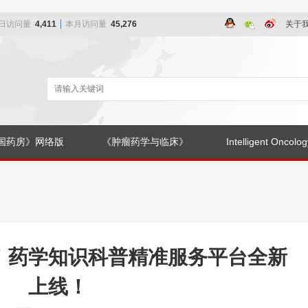
日访问量
4,411
本月访问量
45,276
关于
国药房》网络版
《肿瘤药学与临床》
Intelligent Oncolog
！药学知识科普精准服务平台全新
上线！