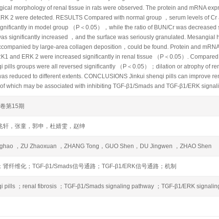
gical morphology of renal tissue in rats were observed. The protein and mRN
K 2 were detected. RESULTS Compared with normal group ，serum levels of Cr an
ignificantly in model group （P＜0.05），while the ratio of BUN/Cr was decreased 
as significantly increased ，and the surface was seriously granulated. Mesangial h
ccompanied by large-area collagen deposition，could be found. Protein and mR
 and ERK 2 were increased significantly in renal tissue （P＜0.05）. Compared 
qi pills groups were all reversed significantly （P＜0.05）；dilation or atrophy of r
was reduced to different extents. CONCLUSIONS Jinkui shenqi pills can improve ren
f which may be associated with inhibiting TGF-β1/Smads and TGF-β1/ERK signal
3卷第15期
兆轩，张童，郭申，杜婧雯，赵绅
ghao ，ZU Zhaoxuan ，ZHANG Tong，GUO Shen，DU Jingwen ，ZHAO Shen
肾纤维化；TGF-β1/Smads信号通路；TGF-β1/ERK信号通路；机制
qi pills ；renal fibrosis ；TGF-β1/Smads signaling pathway ；TGF-β1/ERK signal