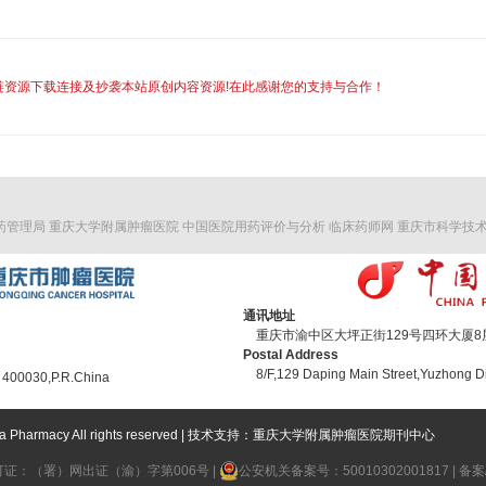
链资源下载连接及抄袭本站原创内容资源!在此感谢您的支持与合作！
药管理局
重庆大学附属肿瘤医院
中国医院用药评价与分析
临床药师网
重庆市科学技
通讯地址
重庆市渝中区大坪正街129号四环大厦8层 
Postal Address
8/F,129 Daping Main Street,Yuzhong Di
 400030,P.R.China
ina Pharmacy All rights reserved | 技术支持：重庆大学附属肿瘤医院期刊中心
证：（署）网出证（渝）字第006号 |
公安机关备案号：50010302001817
|
备案