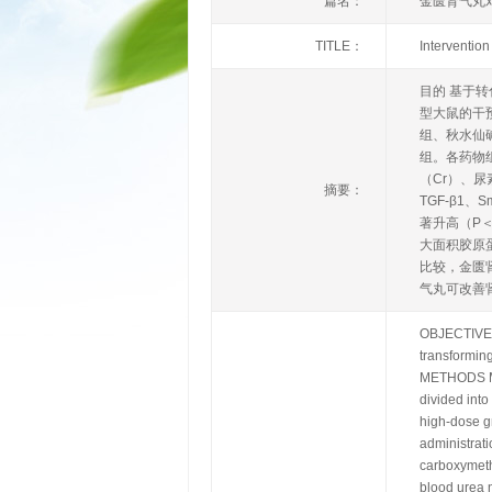
篇名：
金匮肾气丸
TITLE：
Intervention
目的 基于转
型大鼠的干
组、秋水仙碱
组。各药物
（Cr）、
摘要：
TGF-β1
著升高（P＜
大面积胶原蛋
比较，金匮
气丸可改善肾
OBJECTIVE T
transformin
METHODS Ma
divided int
high-dose g
administrat
carboxymeth
blood urea 