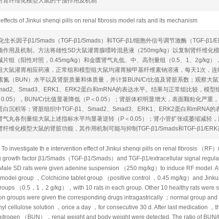
对肾纤维化模型大鼠的干预作用及机制
 effects of Jinkui shenqi pills on renal fibrosis model rats and its mechanism
化生长因子β1/Smads（TGF-β1/Smads）和TGF-β1/细胞外信号调节激酶（TGF
预作用及机制。方法将雄性SD大鼠灌胃腺嘌呤混悬液（250mg/kg）以复制肾纤维
片组（阳性对照，0.45mg/kg）和金匮肾气丸低、中、高剂量组（0.5、1、2g/kg
组大鼠灌胃相应药液，正常组和模型组大鼠均灌胃羧甲基纤维素钠溶液，每天1次，连
尿素氮（BUN）水平以及肾脏质量和体质量，并计算BUN/Cr比值及肾脏系数；观察
、Smad2、Smad3、ERK1、ERK2蛋白和mRNA的表达水平。结果与正常组比较，
0.05），BUN/Cr比值显著降低（P＜0.05）；肾脏体积明显增大，表面颗粒化
白沉积等；肾脏组织中TGF-β1、Smad2、Smad3、ERK1、ERK2蛋白和mRNA
肾气丸各剂量组大鼠上述指标水平均显著逆转（P＜0.05）；肾小管扩张或萎缩减轻
纤维化模型大鼠的肾脏功能，其作用机制可能与抑制TGF-β1/Smads和TGF-β1/E
o investigate th e intervention effect of Jinkui shenqi pills on renal fibrosis （R
g growth factor β1/Smads（TGF-β1/Smads）and TGF-β1/extracellular signal regul
le SD rats were given adenine suspension （250 mg/kg）to induce RF model. Af
o model group ，Colchicine tablet group （positive control ，0.45 mg/kg）and Jink
roups （0.5，1，2 g/kg），with 10 rats in each group. Other 10 healthy rats were se
ion groups were given the corresponding drugs intragastrically ；normal group a
yl cellulose solution ，once a day ，for consecutive 30 d. After last medication ，
nitrogen （BUN），renal weight and body weight were detected. The ratio of BUN/Cr 