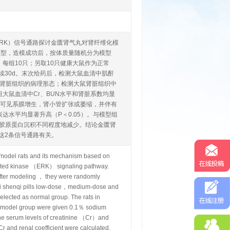
-β1/ERK）信号通路探讨金匮肾气丸对肾纤维化模
化模型，造模成功后，按体质量随机分为模型
），每组10只；另取10只健康大鼠作为正常
续30d。末次给药后，检测大鼠血清中肌酐
大鼠肾脏组织的病理形态；检测大鼠肾脏组织中
模型组大鼠血清中Cr、BUN水平和肾脏系数均显
严重，可见系膜增生，肾小管扩张或萎缩，并伴有
的表达水平均显著升高（P＜0.05）。与模型组
，胶原蛋白沉积不同程度地减少。结论金匮肾
RK这2条信号通路有关。
F）model rats and its mechanism based on
ated kinase （ERK） signaling pathway.
ter modeling ， they were randomly
ui shenqi pills low-dose，medium-dose and
lected as normal group. The rats in
nd model group were given 0.1％ sodium
the serum levels of creatinine （Cr）and
and renal coefficient were calculated.