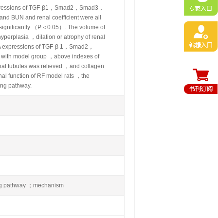
A expressions of TGF-β1，Smad2，Smad3，
d BUN and renal coefficient were all
significantly （P＜0.05）. The volume of
yperplasia ，dilation or atrophy of renal
NA expressions of TGF-β 1，Smad2，
with model group ，above indexes of
enal tubules was relieved ，and collagen
al function of RF model rats ，the
ing pathway.
ing pathway ；mechanism