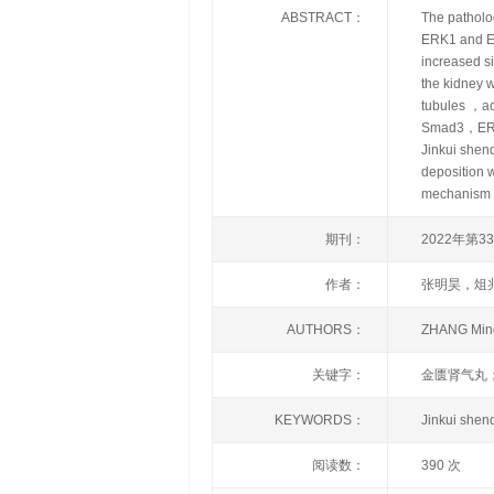
ABSTRACT：
The patholo
ERK1 and ER
increased s
the kidney w
tubules ，a
Smad3，ERK1
Jinkui shen
deposition 
mechanism o
期刊：
2022年第3
作者：
张明昊，俎
AUTHORS：
ZHANG Min
关键字：
金匮肾气丸；
KEYWORDS：
Jinkui shen
阅读数：
390 次