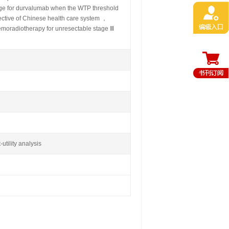
tage for durvalumab when the WTP threshold
tive of Chinese health care system ，
chemoradiotherapy for unresectable stage Ⅲ
ility analysis