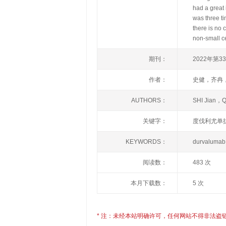
had a great
was three t
there is no 
non-small c
期刊：
2022年第3
作者：
史健，齐冉
AUTHORS：
SHI Jian，
关键字：
度伐利尤单
KEYWORDS：
durvalumab；
阅读数：
483 次
本月下载数：
5 次
* 注：未经本站明确许可，任何网站不得非法盗