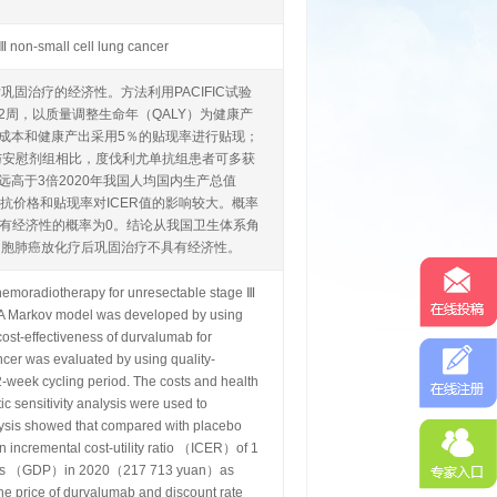
 Ⅲ non-small cell lung cancer
固治疗的经济性。方法利用PACIFIC试验
2周，以质量调整生命年（QALY）为健康产
成本和健康产出采用5％的贴现率进行贴现；
与安慰剂组相比，度伐利尤单抗组患者可多获
ALY，远高于3倍2020年我国人均国内生产总值
单抗价格和贴现率对ICER值的影响较大。概率
抗具有经济性的概率为0。结论从我国卫生体系角
小细胞肺癌放化疗后巩固治疗不具有经济性。
chemoradiotherapy for unresectable stage Ⅲ
S A Markov model was developed by using
cost-effectiveness of durvalumab for
ncer was evaluated by using quality-
-week cycling period. The costs and health
c sensitivity analysis were used to
lysis showed that compared with placebo
 incremental cost-utility ratio （ICER）of 1
oducts （GDP）in 2020（217 713 yuan）as
he price of durvalumab and discount rate