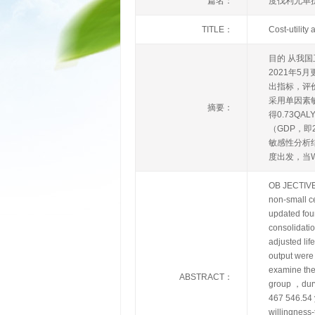
篇名：
度伐利尤单
TITLE：
Cost-utility
目的 从我
2021年
出指标，评
采用单因素
摘要：
得0.73QA
（GDP，即
敏感性分析结
度出发，当
OB JECTIVE 
non-small c
updated four
consolidatio
adjusted li
output were 
examine the
ABSTRACT：
group ，durv
467 546.54
willingness