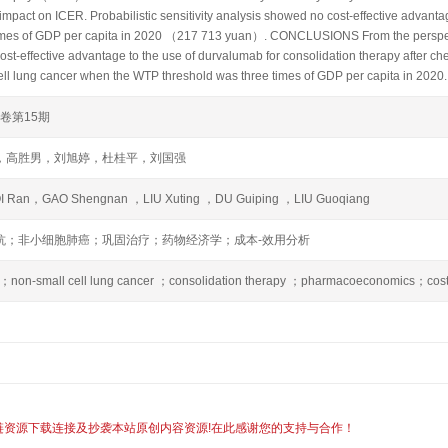
 impact on ICER. Probabilistic sensitivity analysis showed no cost-effective advan
imes of GDP per capita in 2020 （217 713 yuan）. CONCLUSIONS From the perspec
cost-effective advantage to the use of durvalumab for consolidation therapy after 
ell lung cancer when the WTP threshold was three times of GDP per capita in 2020.
3卷第15期
，高胜男，刘旭婷，杜桂平，刘国强
QI Ran，GAO Shengnan ，LIU Xuting ，DU Guiping ，LIU Guoqiang
抗；非小细胞肺癌；巩固治疗；药物经济学；成本-效用分析
non-small cell lung cancer ；consolidation therapy ；pharmacoeconomics；cost-ut
链资源下载连接及抄袭本站原创内容资源!在此感谢您的支持与合作！