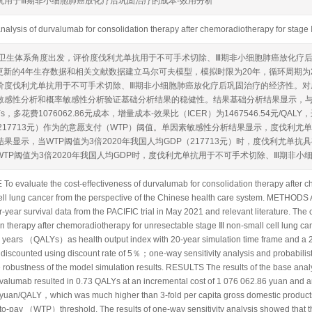
抗用于Ⅲ期非小细胞肺癌放化疗后巩固治疗的成本-效用分析
 analysis of durvalumab for consolidation therapy after chemoradiotherapy for stage
国卫生体系角度出发，评价度伐利尤单抗用于不可手术切除、Ⅲ期非小细胞肺癌放化疗后巩
5月更新的4年生存数据和相关文献数据建立马尔可夫模型，模拟时限为20年，循环周期为
价度伐利尤单抗用于不可手术切除、Ⅲ期非小细胞肺癌放化疗后巩固治疗的经济性。对
敏感性分析和概率敏感性分析验证基础分析结果的稳健性。结果基础分析结果显示，
LYs，多花费1076062.86元成本，增量成本-效果比（ICER）为1467546.54元/Q
217713元）作为的意愿支付（WTP）阈值。单因素敏感性分析结果显示，度伐利尤
果显示，当WTP阈值为3倍2020年我国人均GDP（217713元）时，度伐利尤单
WTP阈值为3倍2020年我国人均GDP时，度伐利尤单抗用于不可手术切除、Ⅲ期非
To evaluate the cost-effectiveness of durvalumab for consolidation therapy after 
ell lung cancer from the perspective of the Chinese health care system. METHOD
-year survival data from the PACIFIC trial in May 2021 and relevant literature. The 
n therapy after chemoradiotherapy for unresectable stage Ⅲ non-small cell lung ca
fe years （QALYs）as health output index with 20-year simulation time frame and a 2
discounted using discount rate of 5％；one-way sensitivity analysis and probabilisti
 robustness of the model simulation results. RESULTS The results of the base ana
alumab resulted in 0.73 QALYs at an incremental cost of 1 076 062.86 yuan and an
 yuan/QALY，which was much higher than 3-fold per capita gross domestic pr
-to-pay （WTP）threshold. The results of one-way sensitivity analysis showed that t