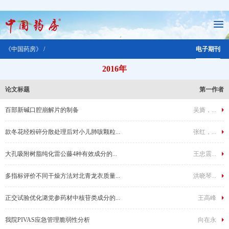
《中国药房》 /
电子期刊
2016年
论文标题
第一作者
百部新碱口腔崩解片的制备
吴旖，...
款冬花经粉碎分散处理后对小儿肺咳颗粒...
张红，...
大孔吸附树脂纯化雷公藤4种有效成分的...
王忠震...
多指标评价不同干燥方法对北青龙衣质量...
洪晓琴...
正交试验优化潞党参药材中核苷类成分的...
王高峰
我院PIVAS应急管理脆弱性分析
向在永