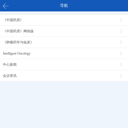
导航
《中国药房》
《中国药房》网络版
2000-2026 中国药房 版权所有 | 技术支持：
@像素时代
《肿瘤药学与临床》
Intelligent Oncology
中心新闻
会议资讯