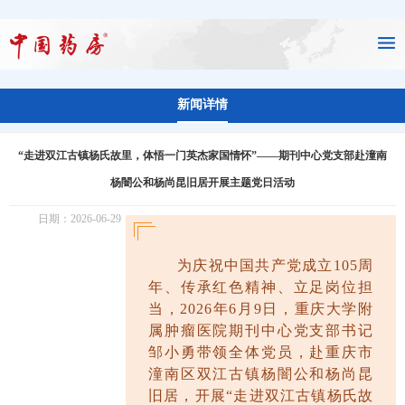
新闻详情
“走进双江古镇杨氏故里，体悟一门英杰家国情怀”——期刊中心党支部赴潼南
杨闇公和杨尚昆旧居开展主题党日活动
日期：2026-06-29
为庆祝
中国共产党成立
105
周
年
、
传承红色精神、立足岗位担
当，
2026
年
6
月
9
日，重庆大学附
属肿瘤医院期刊中心党支部书记
邹小勇带领全体党员，赴重庆市
潼南区双江古镇杨闇公和杨尚昆
旧居，开展“走进双江古镇杨氏故