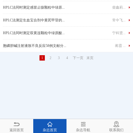
HPLC法同时测定感冒止咳颗粒中绿原...
柴鑫莉...
HPLC法测定生血宝合剂中黄芪甲苷的...
常中飞...
HPLC法同时测定双黄连颗粒中绿原酸...
宁科贤...
胞磷胆碱注射液致不良反应58例文献分...
蒋霞 ...
1
2
3
4
下一页
末页
返回首页
杂志首页
杂志导航
联系我们