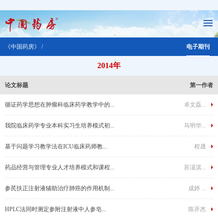
《中国药房》 /
电子期刊
2014年
论文标题
第一作者
循证药学思想在肿瘤科临床药学教学中的...
卓文磊...
我院临床药学专业本科实习生培养模式初...
马明华...
基于问题学习教学法在ICU临床药师教...
程晟
药品经营与管理专业人才培养模式和课程...
苏湲淇...
参芪扶正注射液辅助治疗肺癌的作用机制...
成婷 ...
HPLC法同时测定参附注射液中人参皂...
陈开杰