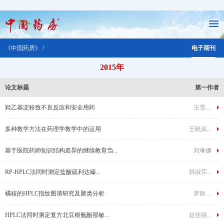
《中国药房》 /
电子期刊
2015年
论文标题
第一作者
羟乙基淀粉致不良反应和安全用药
王雪 ...
多种教学方法在药理学教学中的运用
王晓岚...
基于医院药师知识结构差异的继续教育刍...
刘琳娜
RP-HPLC法同时测定盐酸硫利达嗪...
韩淑芹...
橘核的HPLC指纹图谱研究及聚类分析
罗静 ...
HPLC法同时测定复方北豆根氨酚那敏...
赵佳丽...