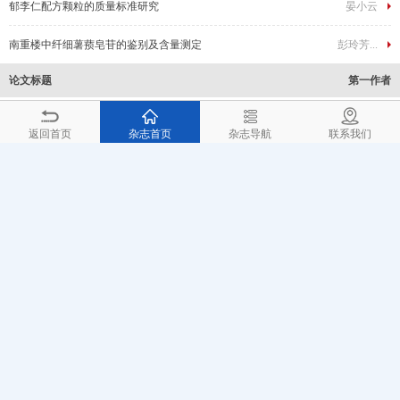
郁李仁配方颗粒的质量标准研究
晏小云
南重楼中纤细薯蓣皂苷的鉴别及含量测定
彭玲芳...
论文标题
第一作者
雪松松针中总黄酮及4种指标成分的含量...
胡鹏斌...
返回首页
杂志首页
杂志导航
联系我们
两面针与毛两面针的HPLC指纹图谱对...
黄琪 ...
HPLC法同时测定利脑心胶囊中6种成...
姜晖 ...
HPLC法测定去羟肌苷咀嚼片中阿斯巴...
陈炜 ...
双波长HPLC法同时测定复方水杨酸甲...
时正媛...
HPLC法测定不同生长年限的葛根不同...
刘计权...
HPLC法同时测定桑枝中桑皮苷A和桑...
陈倩 ...
亚洲人群MDR1 C3435T基因多...
王叶新...