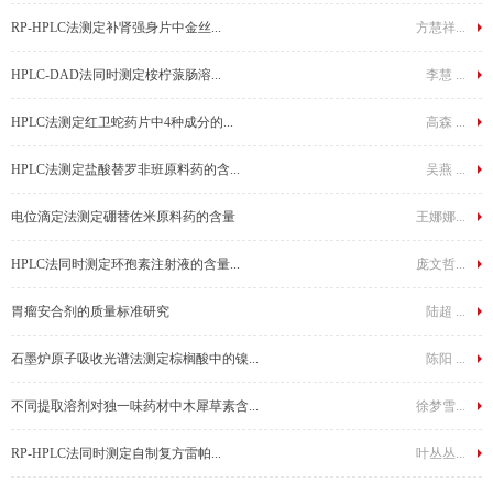
RP-HPLC法测定补肾强身片中金丝...
方慧祥...
HPLC-DAD法同时测定桉柠蒎肠溶...
李慧 ...
HPLC法测定红卫蛇药片中4种成分的...
高森 ...
HPLC法测定盐酸替罗非班原料药的含...
吴燕 ...
电位滴定法测定硼替佐米原料药的含量
王娜娜...
HPLC法同时测定环孢素注射液的含量...
庞文哲...
胃瘤安合剂的质量标准研究
陆超 ...
石墨炉原子吸收光谱法测定棕榈酸中的镍...
陈阳 ...
不同提取溶剂对独一味药材中木犀草素含...
徐梦雪...
RP-HPLC法同时测定自制复方雷帕...
叶丛丛...