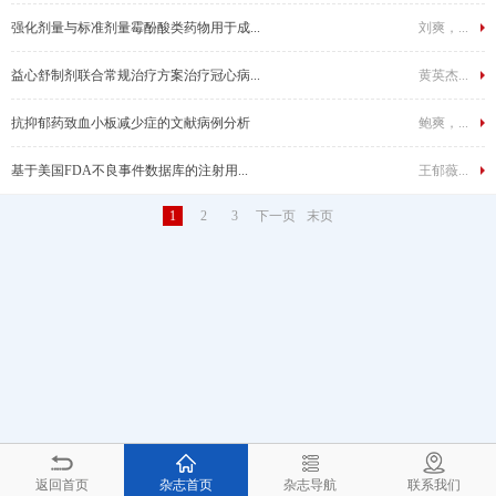
强化剂量与标准剂量霉酚酸类药物用于成...
刘爽，...
益心舒制剂联合常规治疗方案治疗冠心病...
黄英杰...
抗抑郁药致血小板减少症的文献病例分析
鲍爽，...
基于美国FDA不良事件数据库的注射用...
王郁薇...
1
2
3
下一页
末页
返回首页
杂志首页
杂志导航
联系我们