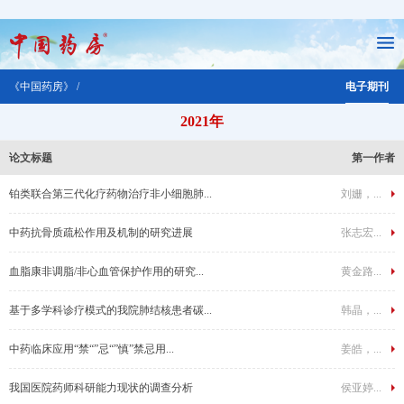
《中国药房》 /
电子期刊
2021年
论文标题
第一作者
铂类联合第三代化疗药物治疗非小细胞肺...
刘姗，...
中药抗骨质疏松作用及机制的研究进展
张志宏...
血脂康非调脂/非心血管保护作用的研究...
黄金路...
基于多学科诊疗模式的我院肺结核患者碳...
韩晶，...
中药临床应用“禁“”忌“”慎”禁忌用...
姜皓，...
我国医院药师科研能力现状的调查分析
侯亚婷...