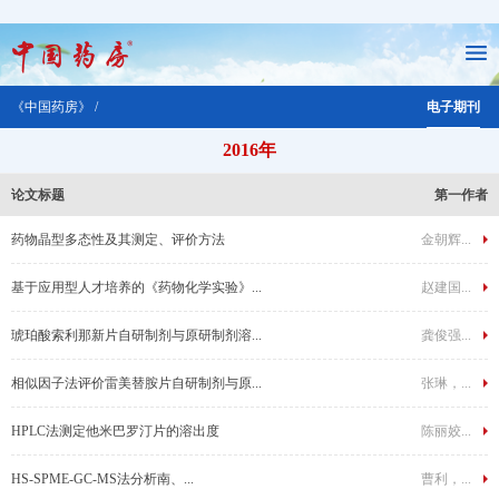
《中国药房》 /
电子期刊
2016年
论文标题
第一作者
药物晶型多态性及其测定、评价方法
金朝辉...
基于应用型人才培养的《药物化学实验》...
赵建国...
琥珀酸索利那新片自研制剂与原研制剂溶...
龚俊强...
相似因子法评价雷美替胺片自研制剂与原...
张琳，...
HPLC法测定他米巴罗汀片的溶出度
陈丽姣...
HS-SPME-GC-MS法分析南、...
曹利，...