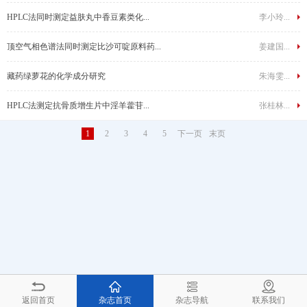
HPLC法同时测定益肤丸中香豆素类化...
李小玲...
顶空气相色谱法同时测定比沙可啶原料药...
姜建国...
藏药绿萝花的化学成分研究
朱海雯...
HPLC法测定抗骨质增生片中淫羊藿苷...
张桂林...
1
2
3
4
5
下一页
末页
返回首页
杂志首页
杂志导航
联系我们