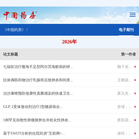
《中国药房》 /
电子期刊
2026年
论文标题
第一作者
七福饮治疗髓海不足型阿尔茨海默病的研...
魏子龙...
抗体偶联药物治疗乳腺癌后致肺炎和间质...
王晓函...
泊沙康唑预防侵袭性真菌感染的快速卫生...
栗玉杰...
GLP-1受体激动剂治疗2型糖尿病合...
曾瑾；...
1例罕见弥散性肺微脓肿合并机化性肺炎...
蔡双霜...
基于SWOT分析的住院药房“互联网+...
谢经；...