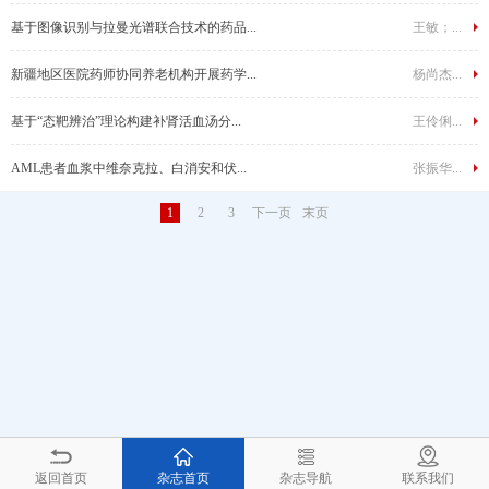
基于图像识别与拉曼光谱联合技术的药品...
王敏；...
新疆地区医院药师协同养老机构开展药学...
杨尚杰...
基于“态靶辨治”理论构建补肾活血汤分...
王伶俐...
AML患者血浆中维奈克拉、白消安和伏...
张振华...
1
2
3
下一页
末页
返回首页
杂志首页
杂志导航
联系我们